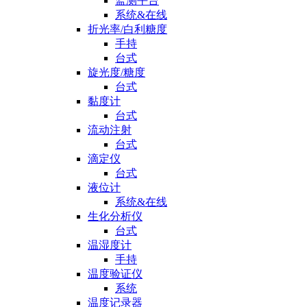
监测平台
系统&在线
折光率/白利糖度
手持
台式
旋光度/糖度
台式
黏度计
台式
流动注射
台式
滴定仪
台式
液位计
系统&在线
生化分析仪
台式
温湿度计
手持
温度验证仪
系统
温度记录器