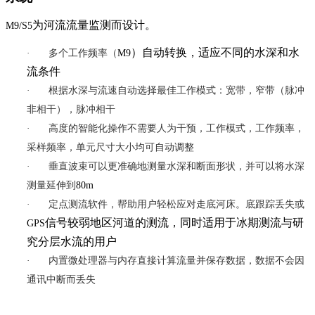
为河流流量监测而设计。
M9/S5
）自动转换，适应不同的水深和水
·
多个工作频率（
M9
流条件
·
根据水深与流速自动选择最佳工作模式：宽带，窄带（脉冲
非相干），脉冲相干
·
高度的智能化操作不需要人为干预，工作模式，工作频率，
采样频率，单元尺寸大小均可自动调整
·
垂直波束可以更准确地测量水深和断面形状，并可以将水深
测量延伸到
80m
·
定点测流软件，帮助用户轻松应对走底河床。底跟踪丢失或
信号较弱地区河道的测流，同时适用于冰期测流与研
GPS
究分层水流的用户
·
内置微处理器与内存直接计算流量并保存数据，数据不会因
通讯中断而丢失