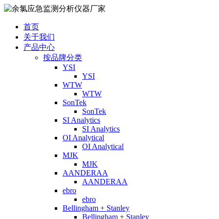
首页
关于我们
产品中心
按品牌分类
YSI
YSI
WTW
WTW
SonTek
SonTek
SI Analytics
SI Analytics
OI Analytical
OI Analytical
MJK
MJK
AANDERAA
AANDERAA
ebro
ebro
Bellingham + Stanley
Bellingham + Stanley