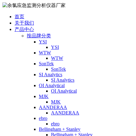
首页
关于我们
产品中心
按品牌分类
YSI
YSI
WTW
WTW
SonTek
SonTek
SI Analytics
SI Analytics
OI Analytical
OI Analytical
MJK
MJK
AANDERAA
AANDERAA
ebro
ebro
Bellingham + Stanley
Bellingham + Stanley