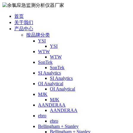
首页
关于我们
产品中心
按品牌分类
YSI
YSI
WTW
WTW
SonTek
SonTek
SI Analytics
SI Analytics
OI Analytical
OI Analytical
MJK
MJK
AANDERAA
AANDERAA
ebro
ebro
Bellingham + Stanley
Bellingham + Stanley