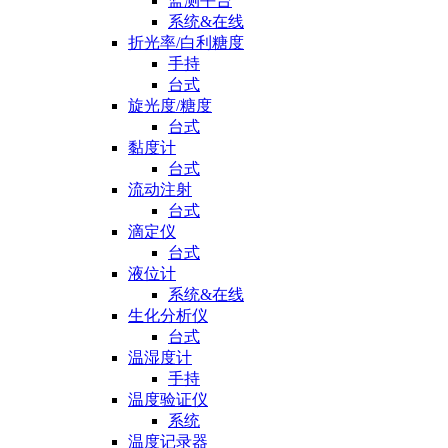
监测平台
系统&在线
折光率/白利糖度
手持
台式
旋光度/糖度
台式
黏度计
台式
流动注射
台式
滴定仪
台式
液位计
系统&在线
生化分析仪
台式
温湿度计
手持
温度验证仪
系统
温度记录器