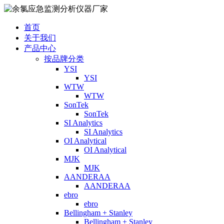
首页
关于我们
产品中心
按品牌分类
YSI
YSI
WTW
WTW
SonTek
SonTek
SI Analytics
SI Analytics
OI Analytical
OI Analytical
MJK
MJK
AANDERAA
AANDERAA
ebro
ebro
Bellingham + Stanley
Bellingham + Stanley