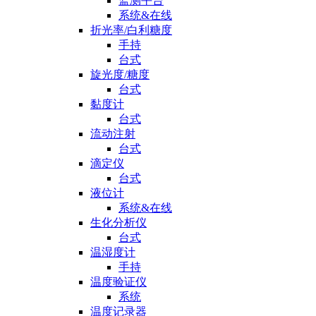
监测平台
系统&在线
折光率/白利糖度
手持
台式
旋光度/糖度
台式
黏度计
台式
流动注射
台式
滴定仪
台式
液位计
系统&在线
生化分析仪
台式
温湿度计
手持
温度验证仪
系统
温度记录器