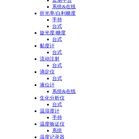
监测平台
系统&在线
折光率/白利糖度
手持
台式
旋光度/糖度
台式
黏度计
台式
流动注射
台式
滴定仪
台式
液位计
系统&在线
生化分析仪
台式
温湿度计
手持
温度验证仪
系统
温度记录器