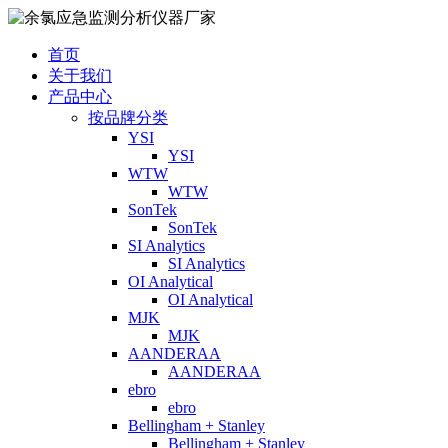
首页
关于我们
产品中心
按品牌分类
YSI
YSI
WTW
WTW
SonTek
SonTek
SI Analytics
SI Analytics
OI Analytical
OI Analytical
MJK
MJK
AANDERAA
AANDERAA
ebro
ebro
Bellingham + Stanley
Bellingham + Stanley