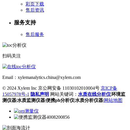
彩页下载
售后资讯
服务支持
售后服务
扫码关注
Email：xylemanalytics.china@xylem.com
© 2024 Xylem Inc 京公网安备 11030102010004号
京ICP备
15057978号-1
隐私声明
网站关键词：
水质在线分析仪
|
环境监
测仪器
|
水质监测仪器
|
便携ph分析仪
|
水质分析仪器
|
网站地图
4008200856