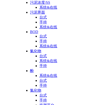
污泥浓度/SS
系统&在线
污泥界面
台式
手持
系统&在线
BOD
台式
手持
系统&在线
氰化物
台式
系统&在线
手持
酚
系统&在线
台式
手持
氯化物
台式
手持