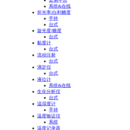
监测平台
系统&在线
折光率/白利糖度
手持
台式
旋光度/糖度
台式
黏度计
台式
流动注射
台式
滴定仪
台式
液位计
系统&在线
生化分析仪
台式
温湿度计
手持
温度验证仪
系统
温度记录器