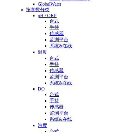
GlobalWater
按参数分类
pH / ORP
台式
手持
传感器
监测平台
系统&在线
温度
台式
手持
传感器
监测平台
系统&在线
DO
台式
手持
传感器
监测平台
系统&在线
浊度
台式