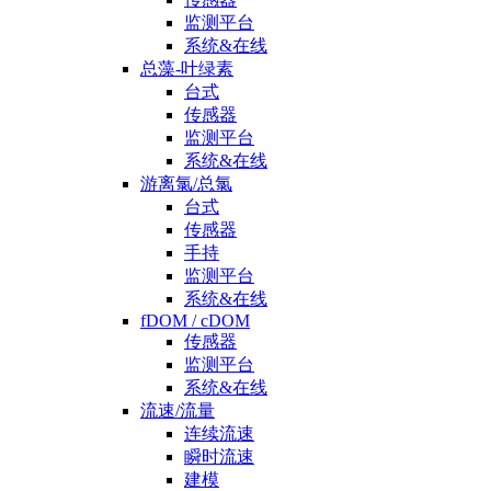
监测平台
系统&在线
总藻-叶绿素
台式
传感器
监测平台
系统&在线
游离氯/总氯
台式
传感器
手持
监测平台
系统&在线
fDOM / cDOM
传感器
监测平台
系统&在线
流速/流量
连续流速
瞬时流速
建模