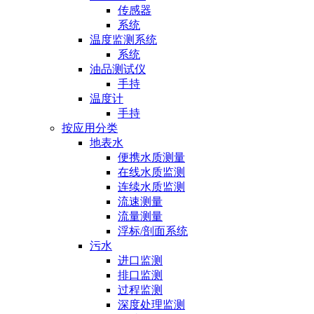
传感器
系统
温度监测系统
系统
油品测试仪
手持
温度计
手持
按应用分类
地表水
便携水质测量
在线水质监测
连续水质监测
流速测量
流量测量
浮标/剖面系统
污水
进口监测
排口监测
过程监测
深度处理监测