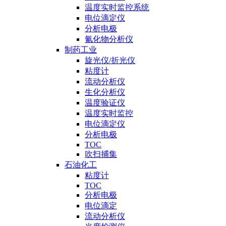
温度实时监控系统
电位滴定仪
分析电极
氰化物分析仪
制药工业
旋光仪/折光仪
粘度计
流动分析仪
生化分析仪
温度验证仪
温度实时监控
电位滴定仪
分析电极
TOC
吹扫捕集
石油化工
粘度计
TOC
分析电极
电位滴定
流动分析仪