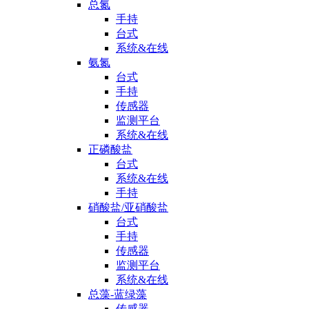
总氮
手持
台式
系统&在线
氨氮
台式
手持
传感器
监测平台
系统&在线
正磷酸盐
台式
系统&在线
手持
硝酸盐/亚硝酸盐
台式
手持
传感器
监测平台
系统&在线
总藻-蓝绿藻
传感器