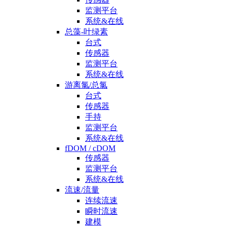
监测平台
系统&在线
总藻-叶绿素
台式
传感器
监测平台
系统&在线
游离氯/总氯
台式
传感器
手持
监测平台
系统&在线
fDOM / cDOM
传感器
监测平台
系统&在线
流速/流量
连续流速
瞬时流速
建模