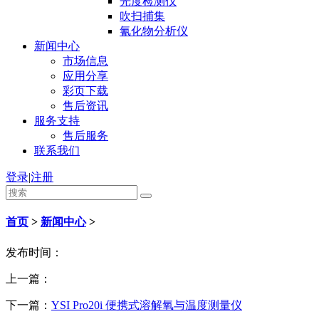
光度检测仪
吹扫捕集
氰化物分析仪
新闻中心
市场信息
应用分享
彩页下载
售后资讯
服务支持
售后服务
联系我们
登录
|
注册
首页
>
新闻中心
>
发布时间：
上一篇：
下一篇：
YSI Pro20i 便携式溶解氧与温度测量仪