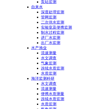
泵站监测
自来水
深度处理监测
管网监测
二次供水监测
实验室及便携监测
制水过程监测
进厂水监测
出厂水监测
水产渔业
流速测量
水文调查
气象监测
连续水质监测
水质监测
海洋监测科研
水文调查
流速测量
便携水质测量
连续水质监测
水质监测