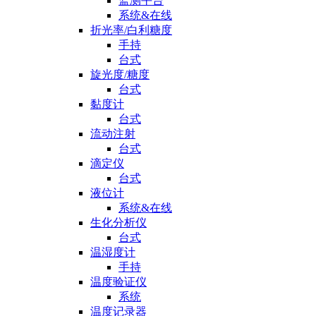
监测平台
系统&在线
折光率/白利糖度
手持
台式
旋光度/糖度
台式
黏度计
台式
流动注射
台式
滴定仪
台式
液位计
系统&在线
生化分析仪
台式
温湿度计
手持
温度验证仪
系统
温度记录器