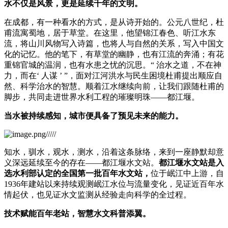
水不仅是风景，更是延续千年的文明。
在成都，有一种看水的方式，是从诗开始的。
公元八世纪，杜
甫流寓蜀地，居于草堂。在这里，他望锦江春色、听江水东
流，将山川风物写入诗篇，也将人与自然的关系，写入中国文
化的记忆。
他的笔下，有草堂的幽静，也有江流的奔涌；
有花
重锦官城的温润，也有水患之忧的沉思。“ 治水之道，不在神
力，而在‘ 人谋 ’ ”，
面对江河洪水与民生困境杜甫提出
顺应自
然、科学治水的智慧
。
顺着江水继续向前，让我们跟随杜甫的
脚步，共同走进世界水利工程的璀璨明珠——都江堰。
当水被持续感知，城市便具备了预见未来的能力。
知水，驯水，观水，测水，沿着这条脉络，来到一座静默却意
义深远延续至今的存在——都江堰水文站。
都江堰水文站是入
选水利部认定的全国第一批百年水文站，
位于岷江中上游，自
1936年建站以来持续观测岷江水位与流量变化，见证近百年水
情起伏，也见证水文监测从经验走向科学的全过程。
技术赋能百年老站，智慧水文科普添翼。