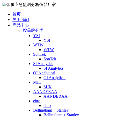
首页
关于我们
产品中心
按品牌分类
YSI
YSI
WTW
WTW
SonTek
SonTek
SI Analytics
SI Analytics
OI Analytical
OI Analytical
MJK
MJK
AANDERAA
AANDERAA
ebro
ebro
Bellingham + Stanley
Bellingham + Stanley