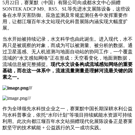
5月22日，赛莱默（中国）有限公司向成都水文中心捐赠
SONTEK ADCP M9、RS5、SL等先进水文展陈设备，这些设
备在水旱灾害防御、应急监测及常规监测任务中发挥重要作
用，让都江堰百年水文站现代化科普展陈内涵实现大幅度扩
展。
当水开始被持续记录，水文科学也由此诞生。进入现代，水不
再只是被观察的对象，而成为可以被测量、被分析的数据。通
过卫星遥感、无人机巡测与地面自动站的协同工作，一个覆盖
流域的“水文感知网络”正在形成：天空看变化，地面测数据，
流域信息被完整捕捉。
现代水文设备构成流域感知网络的重要
基础，而在这一体系中，流速流量测量是理解河流最关键的因
素之一。
作为全球领先水科技企业之一，赛莱默中国长期深耕水利公益
与水科普事业，依托“水印计划”等项目持续赋能水资源可持续
利用。此次向都江堰百年水文站捐赠现代化展陈设备正是赛莱
默坚守的技术赋能 + 公益践行的又一成功实践。