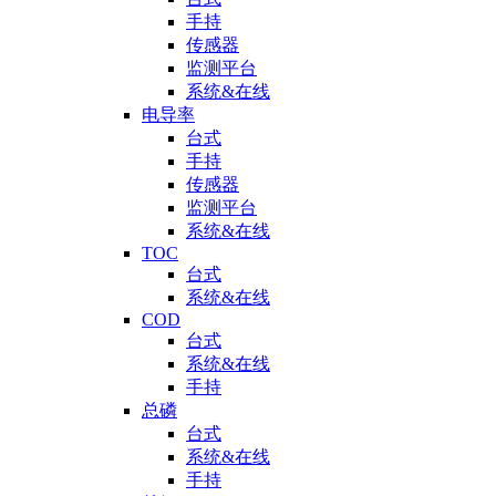
手持
传感器
监测平台
系统&在线
电导率
台式
手持
传感器
监测平台
系统&在线
TOC
台式
系统&在线
COD
台式
系统&在线
手持
总磷
台式
系统&在线
手持