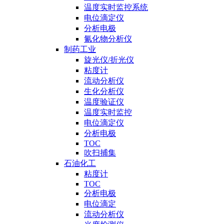
温度实时监控系统
电位滴定仪
分析电极
氰化物分析仪
制药工业
旋光仪/折光仪
粘度计
流动分析仪
生化分析仪
温度验证仪
温度实时监控
电位滴定仪
分析电极
TOC
吹扫捕集
石油化工
粘度计
TOC
分析电极
电位滴定
流动分析仪