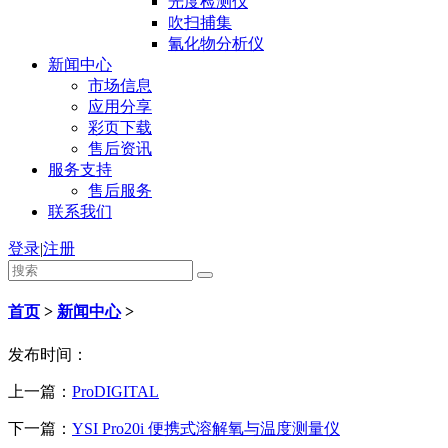
光度检测仪
吹扫捕集
氰化物分析仪
新闻中心
市场信息
应用分享
彩页下载
售后资讯
服务支持
售后服务
联系我们
登录
|
注册
首页
>
新闻中心
>
发布时间：
上一篇：
ProDIGITAL
下一篇：
YSI Pro20i 便携式溶解氧与温度测量仪