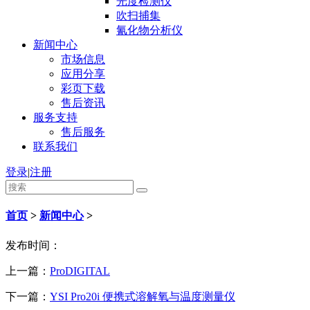
光度检测仪
吹扫捕集
氰化物分析仪
新闻中心
市场信息
应用分享
彩页下载
售后资讯
服务支持
售后服务
联系我们
登录
|
注册
首页
>
新闻中心
>
发布时间：
上一篇：
ProDIGITAL
下一篇：
YSI Pro20i 便携式溶解氧与温度测量仪