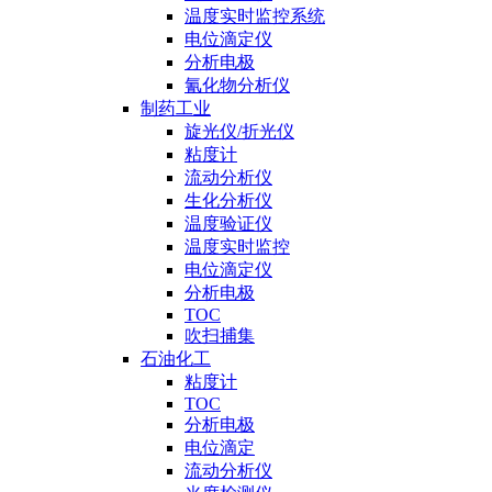
温度实时监控系统
电位滴定仪
分析电极
氰化物分析仪
制药工业
旋光仪/折光仪
粘度计
流动分析仪
生化分析仪
温度验证仪
温度实时监控
电位滴定仪
分析电极
TOC
吹扫捕集
石油化工
粘度计
TOC
分析电极
电位滴定
流动分析仪