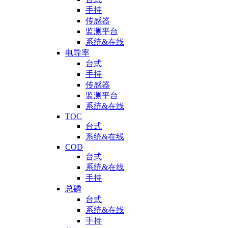
手持
传感器
监测平台
系统&在线
电导率
台式
手持
传感器
监测平台
系统&在线
TOC
台式
系统&在线
COD
台式
系统&在线
手持
总磷
台式
系统&在线
手持