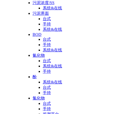
污泥浓度/SS
系统&在线
污泥界面
台式
手持
系统&在线
BOD
台式
手持
系统&在线
氰化物
台式
系统&在线
手持
酚
系统&在线
台式
手持
氯化物
台式
手持