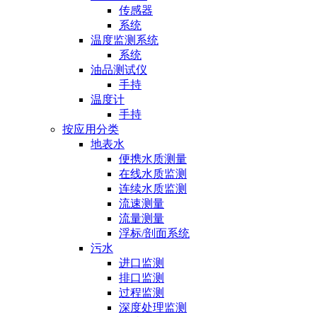
传感器
系统
温度监测系统
系统
油品测试仪
手持
温度计
手持
按应用分类
地表水
便携水质测量
在线水质监测
连续水质监测
流速测量
流量测量
浮标/剖面系统
污水
进口监测
排口监测
过程监测
深度处理监测