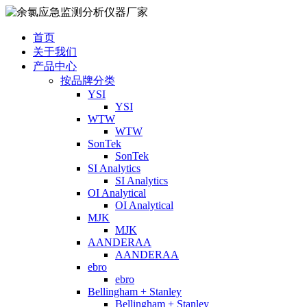
首页
关于我们
产品中心
按品牌分类
YSI
YSI
WTW
WTW
SonTek
SonTek
SI Analytics
SI Analytics
OI Analytical
OI Analytical
MJK
MJK
AANDERAA
AANDERAA
ebro
ebro
Bellingham + Stanley
Bellingham + Stanley