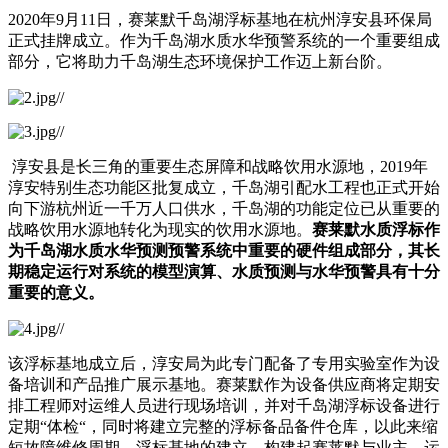
2020年9月11日，赛莱默千岛湖浮标基地在杭州淳安县环保局
正式挂牌成立。作为千岛湖水质水华预警系统的一个重要组成
部分，它将助力千岛湖生态环境保护工作迈上新台阶。
淳安县是长三角的重要生态屏障和战略饮用水源地，2019年
淳安特别生态功能区批复成立，千岛湖引配水工程也正式开始
向下游杭州近一千万人口供水，千岛湖的功能定位已从重要的
战略饮用水源地转化为现实的饮用水源地。
赛莱默水质浮标作
为千岛湖水质水华预测预警系统中重要的硬件组成部分，其长
期稳定运行对系统的模型演算、水质预测与水华预警具有十分
重要的意义。
该浮标基地成立后，淳安局为此专门配备了专用实验室作为设
备培训和产品推广展示基地。赛莱默作为设备供应商将定期安
排工程师对运维人员进行现场培训，并对千岛湖浮标设备进行
定期“体检“，同时将建立完整的浮标备品备件仓库，以此来缩
短故障维修周期。浮标基地的建立，构建起赛莱默与业主、运