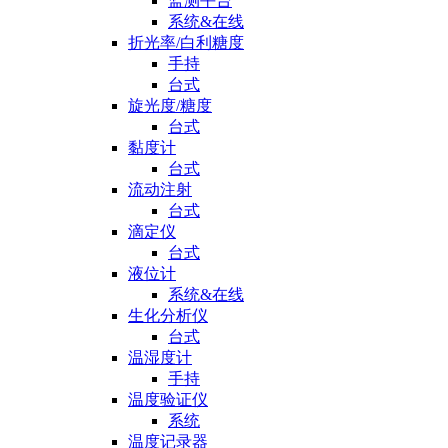
监测平台
系统&在线
折光率/白利糖度
手持
台式
旋光度/糖度
台式
黏度计
台式
流动注射
台式
滴定仪
台式
液位计
系统&在线
生化分析仪
台式
温湿度计
手持
温度验证仪
系统
温度记录器