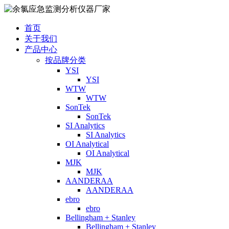
首页
关于我们
产品中心
按品牌分类
YSI
YSI
WTW
WTW
SonTek
SonTek
SI Analytics
SI Analytics
OI Analytical
OI Analytical
MJK
MJK
AANDERAA
AANDERAA
ebro
ebro
Bellingham + Stanley
Bellingham + Stanley