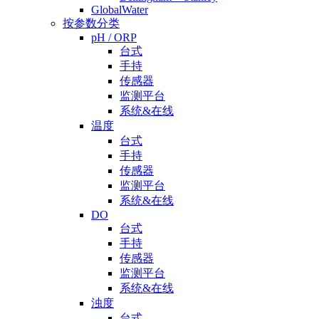
GlobalWater
按参数分类
pH / ORP
台式
手持
传感器
监测平台
系统&在线
温度
台式
手持
传感器
监测平台
系统&在线
DO
台式
手持
传感器
监测平台
系统&在线
浊度
台式