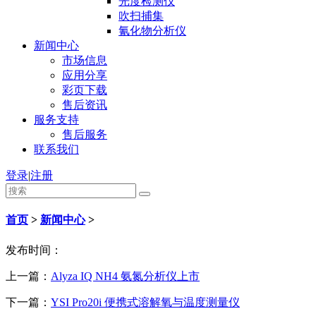
光度检测仪
吹扫捕集
氰化物分析仪
新闻中心
市场信息
应用分享
彩页下载
售后资讯
服务支持
售后服务
联系我们
登录
|
注册
首页
>
新闻中心
>
发布时间：
上一篇：
Alyza IQ NH4 氨氮分析仪上市
下一篇：
YSI Pro20i 便携式溶解氧与温度测量仪