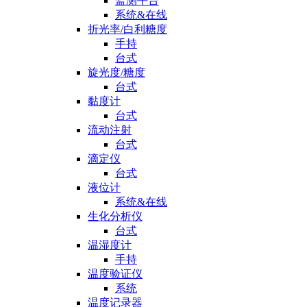
监测平台
系统&在线
折光率/白利糖度
手持
台式
旋光度/糖度
台式
黏度计
台式
流动注射
台式
滴定仪
台式
液位计
系统&在线
生化分析仪
台式
温湿度计
手持
温度验证仪
系统
温度记录器