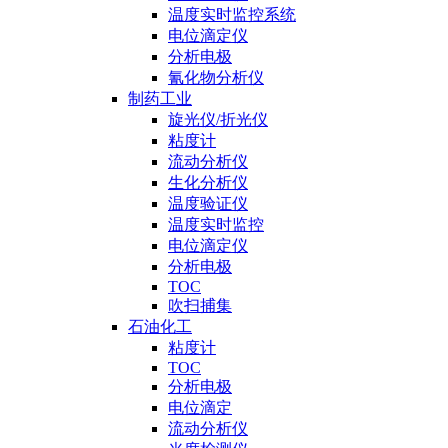
温度实时监控系统
电位滴定仪
分析电极
氰化物分析仪
制药工业
旋光仪/折光仪
粘度计
流动分析仪
生化分析仪
温度验证仪
温度实时监控
电位滴定仪
分析电极
TOC
吹扫捕集
石油化工
粘度计
TOC
分析电极
电位滴定
流动分析仪