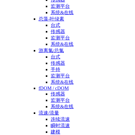
监测平台
系统&在线
总藻-叶绿素
台式
传感器
监测平台
系统&在线
游离氯/总氯
台式
传感器
手持
监测平台
系统&在线
fDOM / cDOM
传感器
监测平台
系统&在线
流速/流量
连续流速
瞬时流速
建模