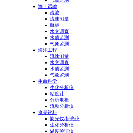
气象监测
海上运输
疏浚
流速测量
航标
水文调查
水质监测
气象监测
海洋工程
流速测量
水文调查
水质监测
气象监测
生命科学
生化分析仪
粘度计
分析电极
流动分析仪
食品饮料
旋光仪/折光仪
生化分析仪
温度验证仪