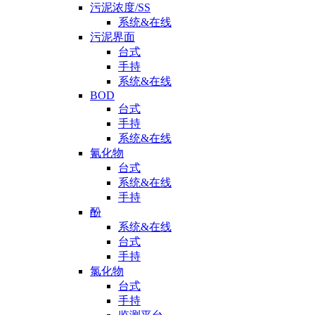
污泥浓度/SS
系统&在线
污泥界面
台式
手持
系统&在线
BOD
台式
手持
系统&在线
氰化物
台式
系统&在线
手持
酚
系统&在线
台式
手持
氯化物
台式
手持