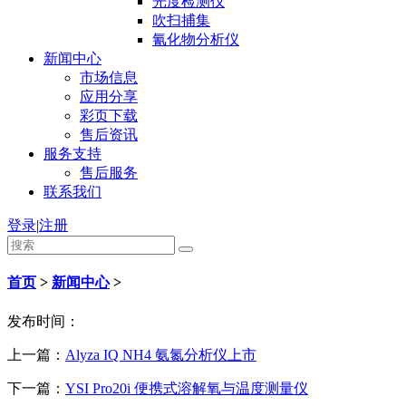
光度检测仪
吹扫捕集
氰化物分析仪
新闻中心
市场信息
应用分享
彩页下载
售后资讯
服务支持
售后服务
联系我们
登录
|
注册
首页
>
新闻中心
>
发布时间：
上一篇：
Alyza IQ NH4 氨氮分析仪上市
下一篇：
YSI Pro20i 便携式溶解氧与温度测量仪