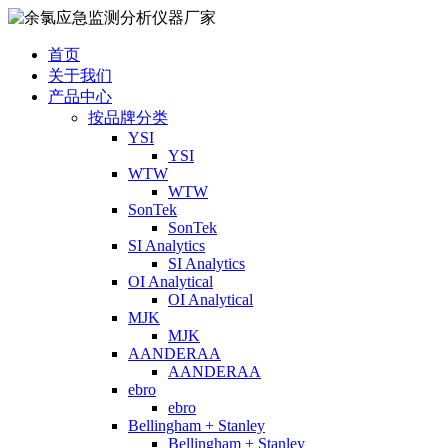
首页
关于我们
产品中心
按品牌分类
YSI
YSI
WTW
WTW
SonTek
SonTek
SI Analytics
SI Analytics
OI Analytical
OI Analytical
MJK
MJK
AANDERAA
AANDERAA
ebro
ebro
Bellingham + Stanley
Bellingham + Stanley