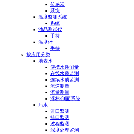
传感器
系统
温度监测系统
系统
油品测试仪
手持
温度计
手持
按应用分类
地表水
便携水质测量
在线水质监测
连续水质监测
流速测量
流量测量
浮标/剖面系统
污水
进口监测
排口监测
过程监测
深度处理监测