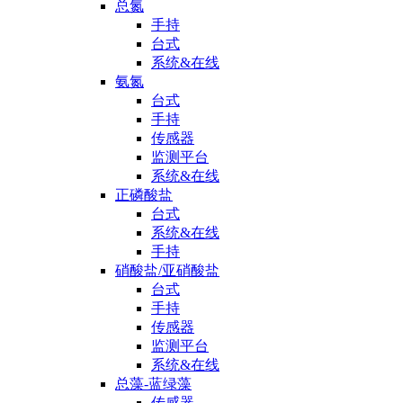
总氮
手持
台式
系统&在线
氨氮
台式
手持
传感器
监测平台
系统&在线
正磷酸盐
台式
系统&在线
手持
硝酸盐/亚硝酸盐
台式
手持
传感器
监测平台
系统&在线
总藻-蓝绿藻
传感器