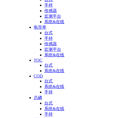
手持
传感器
监测平台
系统&在线
电导率
台式
手持
传感器
监测平台
系统&在线
TOC
台式
系统&在线
COD
台式
系统&在线
手持
总磷
台式
系统&在线
手持