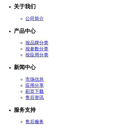
关于我们
公司简介
产品中心
按品牌分类
按参数分类
按应用分类
新闻中心
市场信息
应用分享
彩页下载
售后资讯
服务支持
售后服务