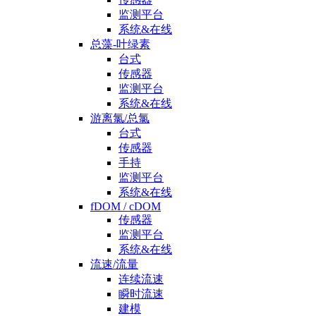
监测平台
系统&在线
总藻-叶绿素
台式
传感器
监测平台
系统&在线
游离氯/总氯
台式
传感器
手持
监测平台
系统&在线
fDOM / cDOM
传感器
监测平台
系统&在线
流速/流量
连续流速
瞬时流速
建模