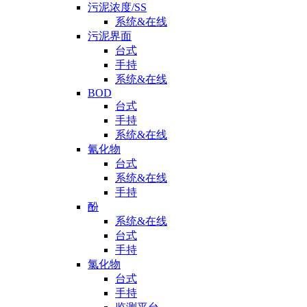
污泥浓度/SS
系统&在线
污泥界面
台式
手持
系统&在线
BOD
台式
手持
系统&在线
氰化物
台式
系统&在线
手持
酚
系统&在线
台式
手持
氯化物
台式
手持