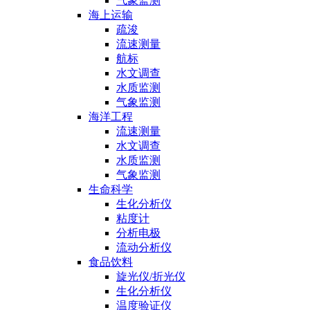
气象监测
海上运输
疏浚
流速测量
航标
水文调查
水质监测
气象监测
海洋工程
流速测量
水文调查
水质监测
气象监测
生命科学
生化分析仪
粘度计
分析电极
流动分析仪
食品饮料
旋光仪/折光仪
生化分析仪
温度验证仪