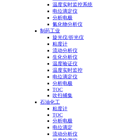
温度实时监控系统
电位滴定仪
分析电极
氰化物分析仪
制药工业
旋光仪/折光仪
粘度计
流动分析仪
生化分析仪
温度验证仪
温度实时监控
电位滴定仪
分析电极
TOC
吹扫捕集
石油化工
粘度计
TOC
分析电极
电位滴定
流动分析仪