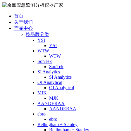
首页
关于我们
产品中心
按品牌分类
YSI
YSI
WTW
WTW
SonTek
SonTek
SI Analytics
SI Analytics
OI Analytical
OI Analytical
MJK
MJK
AANDERAA
AANDERAA
ebro
ebro
Bellingham + Stanley
Bellingham + Stanley