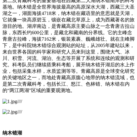
第二次青藏科考的重要基地在西藏第二大湖纳木错南岸的科考
基地。纳木错是全世界海拔最高的高原深水大湖，西藏三大圣
湖之一，湖面海拔4718米，纳木错在藏语里的意思就是天湖，
它就像一块高原碧玉，镶嵌在藏北草原上，成为西藏著名的旅
游目的地。湖岸南边，是青藏高原主要山脉之一念青唐古拉山
脉，东西长约600公里，是藏北和藏南的分界线。它的主峰念
青唐古拉峰，海拔7162米，银装素裹、巍峨雄壮。就在主峰脚
下，是中科院纳木错综合观测站的站址，从2005年建站以来，
来自世界各国的科学家和研究人员来到这里，围绕大气、冰
川、积雪、河流、湖泊、生态等开展了系统和连续的观测和研
究。科考队员们继续搭乘科考船，展开纳木错开湖后的水上作
业，包括采集水样，水质监测等等。青藏高原是全球变化研究
的关键地区之一，而地处青藏高原腹心地带的纳木错流域，也
是第二次青藏科考，包括长江、怒江、色林错、纳木错在内
的“两江两湖”区域的重要观测地。
纳木错湖