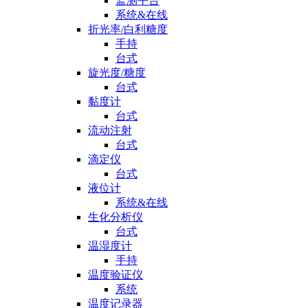
监测平台
系统&在线
折光率/白利糖度
手持
台式
旋光度/糖度
台式
黏度计
台式
流动注射
台式
滴定仪
台式
液位计
系统&在线
生化分析仪
台式
温湿度计
手持
温度验证仪
系统
温度记录器