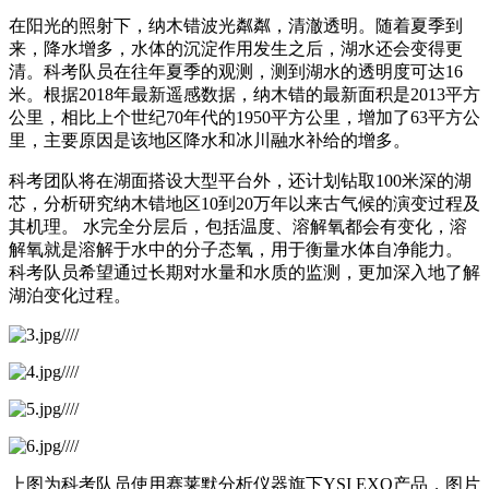
在阳光的照射下，纳木错波光粼粼，清澈透明。随着夏季到
来，降水增多，水体的沉淀作用发生之后，湖水还会变得更
清。科考队员在往年夏季的观测，测到湖水的透明度可达16
米。根据2018年最新遥感数据，纳木错的最新面积是2013平方
公里，相比上个世纪70年代的1950平方公里，增加了63平方公
里，主要原因是该地区降水和冰川融水补给的增多。
科考团队将在湖面搭设大型平台外，还计划钻取100米深的湖
芯，分析研究纳木错地区10到20万年以来古气候的演变过程及
其机理。 水完全分层后，包括温度、溶解氧都会有变化，溶
解氧就是溶解于水中的分子态氧，用于衡量水体自净能力。
科考队员希望通过长期对水量和水质的监测，更加深入地了解
湖泊变化过程。
上图为科考队员使用赛莱默分析仪器旗下YSI EXO产品，图片