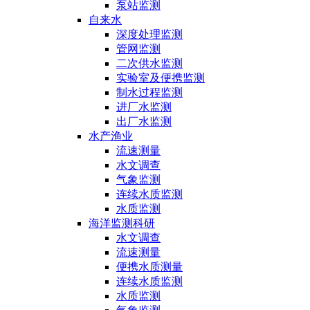
泵站监测
自来水
深度处理监测
管网监测
二次供水监测
实验室及便携监测
制水过程监测
进厂水监测
出厂水监测
水产渔业
流速测量
水文调查
气象监测
连续水质监测
水质监测
海洋监测科研
水文调查
流速测量
便携水质测量
连续水质监测
水质监测