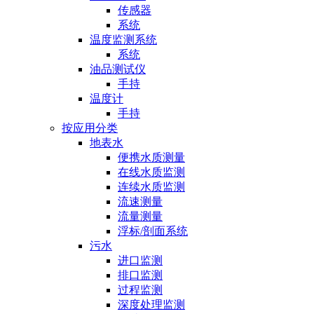
传感器
系统
温度监测系统
系统
油品测试仪
手持
温度计
手持
按应用分类
地表水
便携水质测量
在线水质监测
连续水质监测
流速测量
流量测量
浮标/剖面系统
污水
进口监测
排口监测
过程监测
深度处理监测