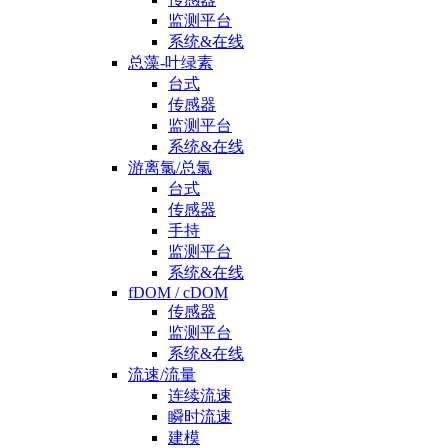
监测平台
系统&在线
总藻-叶绿素
台式
传感器
监测平台
系统&在线
游离氯/总氯
台式
传感器
手持
监测平台
系统&在线
fDOM / cDOM
传感器
监测平台
系统&在线
流速/流量
连续流速
瞬时流速
建模