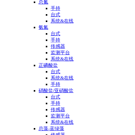
总氮
手持
台式
系统&在线
氨氮
台式
手持
传感器
监测平台
系统&在线
正磷酸盐
台式
系统&在线
手持
硝酸盐/亚硝酸盐
台式
手持
传感器
监测平台
系统&在线
总藻-蓝绿藻
传感器