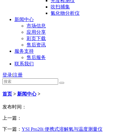
光度检测仪
吹扫捕集
氰化物分析仪
新闻中心
市场信息
应用分享
彩页下载
售后资讯
服务支持
售后服务
联系我们
登录
|
注册
首页
>
新闻中心
>
发布时间：
上一篇：
下一篇：
YSI Pro20i 便携式溶解氧与温度测量仪