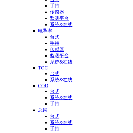
手持
传感器
监测平台
系统&在线
电导率
台式
手持
传感器
监测平台
系统&在线
TOC
台式
系统&在线
COD
台式
系统&在线
手持
总磷
台式
系统&在线
手持