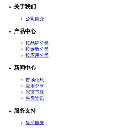
关于我们
公司简介
产品中心
按品牌分类
按参数分类
按应用分类
新闻中心
市场信息
应用分享
彩页下载
售后资讯
服务支持
售后服务