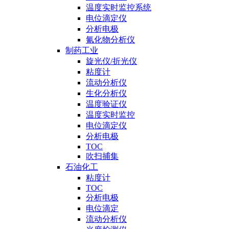
温度实时监控系统
电位滴定仪
分析电极
氰化物分析仪
制药工业
旋光仪/折光仪
粘度计
流动分析仪
生化分析仪
温度验证仪
温度实时监控
电位滴定仪
分析电极
TOC
吹扫捕集
石油化工
粘度计
TOC
分析电极
电位滴定
流动分析仪