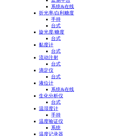
监测平台
系统&在线
折光率/白利糖度
手持
台式
旋光度/糖度
台式
黏度计
台式
流动注射
台式
滴定仪
台式
液位计
系统&在线
生化分析仪
台式
温湿度计
手持
温度验证仪
系统
温度记录器