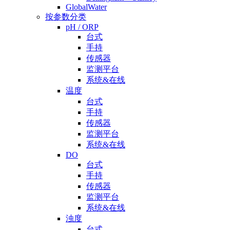
GlobalWater
按参数分类
pH / ORP
台式
手持
传感器
监测平台
系统&在线
温度
台式
手持
传感器
监测平台
系统&在线
DO
台式
手持
传感器
监测平台
系统&在线
浊度
台式