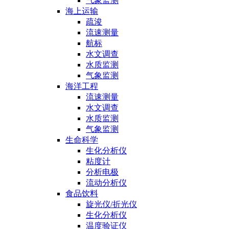
气象监测
海上运输
疏浚
流速测量
航标
水文调查
水质监测
气象监测
海洋工程
流速测量
水文调查
水质监测
气象监测
生命科学
生化分析仪
粘度计
分析电极
流动分析仪
食品饮料
旋光仪/折光仪
生化分析仪
温度验证仪