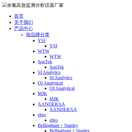
首页
关于我们
产品中心
按品牌分类
YSI
YSI
WTW
WTW
SonTek
SonTek
SI Analytics
SI Analytics
OI Analytical
OI Analytical
MJK
MJK
AANDERAA
AANDERAA
ebro
ebro
Bellingham + Stanley
Bellingham + Stanley