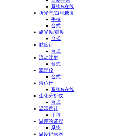
监测平台
系统&在线
折光率/白利糖度
手持
台式
旋光度/糖度
台式
黏度计
台式
流动注射
台式
滴定仪
台式
液位计
系统&在线
生化分析仪
台式
温湿度计
手持
温度验证仪
系统
温度记录器