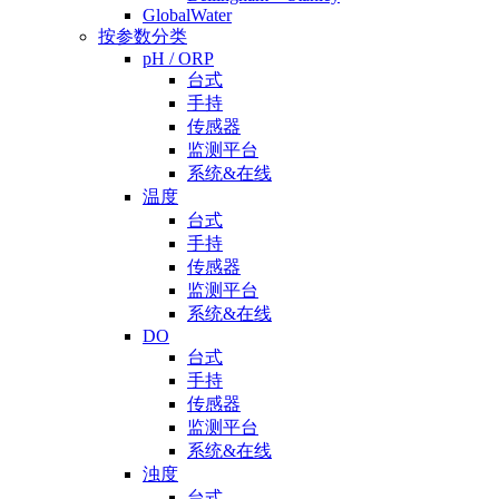
GlobalWater
按参数分类
pH / ORP
台式
手持
传感器
监测平台
系统&在线
温度
台式
手持
传感器
监测平台
系统&在线
DO
台式
手持
传感器
监测平台
系统&在线
浊度
台式