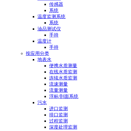
传感器
系统
温度监测系统
系统
油品测试仪
手持
温度计
手持
按应用分类
地表水
便携水质测量
在线水质监测
连续水质监测
流速测量
流量测量
浮标/剖面系统
污水
进口监测
排口监测
过程监测
深度处理监测