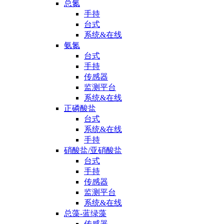
总氮
手持
台式
系统&在线
氨氮
台式
手持
传感器
监测平台
系统&在线
正磷酸盐
台式
系统&在线
手持
硝酸盐/亚硝酸盐
台式
手持
传感器
监测平台
系统&在线
总藻-蓝绿藻
传感器